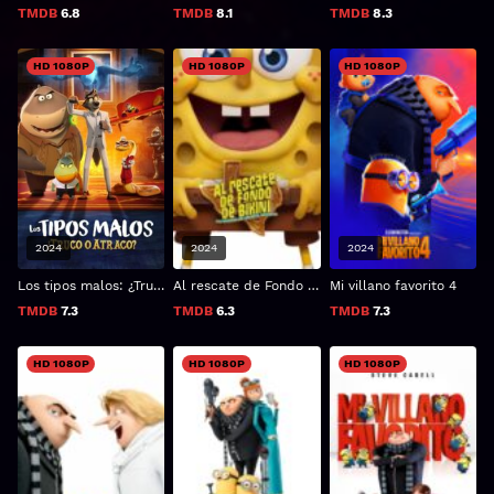
TMDB
6.8
TMDB
8.1
TMDB
8.3
HD 1080P
HD 1080P
HD 1080P
2024
2024
2024
Los tipos malos: ¿Truco o atraco?
Al rescate de Fondo de Bikini: La película de Arenita Mejillas
Mi villano favorito 4
TMDB
7.3
TMDB
6.3
TMDB
7.3
HD 1080P
HD 1080P
HD 1080P