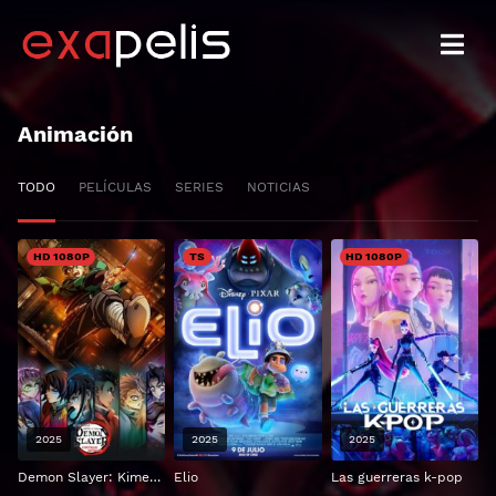
Animación
TODO
PELÍCULAS
SERIES
NOTICIAS
HD 1080P
TS
HD 1080P
2025
2025
2025
Demon Slayer: Kimetsu no Yaiba castillo infinito
Elio
Las guerreras k-pop