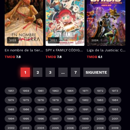
2023
2023
2024
En nombre de la tierra
SPY x FAMILY CÓDIGO: Blanco
Liga de la Justicia: Crisis en Tierras Infinitas - Parte 2
TMDB
7.8
TMDB
7.8
TMDB
6.1
1
2
3
...
7
SIGUIENTE
1951
1959
1961
1963
1964
1971
1972
1973
1974
1975
1976
1979
1981
1982
1983
1984
1985
1986
1988
1989
1990
1991
1992
1993
1994
1995
1996
1997
1998
1999
2000
2001
2002
2003
2004
2005
2006
2007
2008
2009