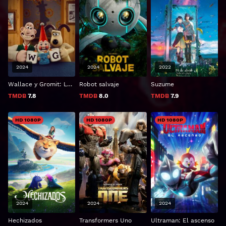
2024
2024
2022
Wallace y Gromit: La venganza se sirve con plumas
Robot salvaje
Suzume
TMDB
7.8
TMDB
8.0
TMDB
7.9
HD 1080P
HD 1080P
HD 1080P
2024
2024
2024
Hechizados
Transformers Uno
Ultraman: El ascenso