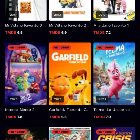
2017
2013
2010
Mi Villano Favorito 3
Mi Villano Favorito 2
Mi villano favorito 1
TMDB
6.5
TMDB
6.9
TMDB
7.2
HD 1080P
HD 1080P
HD 1080P
2024
2024
2024
Intensa Mente 2
Garfield: Fuera de Casa
Telma: La Unicornio
TMDB
7.8
TMDB
6.5
TMDB
7.0
HD 1080P
HD 1080P
HD 1080P