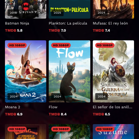
2018
2025
2024
Batman Ninja
Plankton: La película
Mufasa: El rey león
TMDB
5.8
TMDB
7.0
TMDB
7.4
HD 1080P
HD 1080P
HD 1080P
2024
2024
2024
Moana 2
Flow
El señor de los anillos: La guerra de los Rohirrim
TMDB
6.9
TMDB
8.4
TMDB
6.5
HD 1080P
HD 1080P
HD 1080P