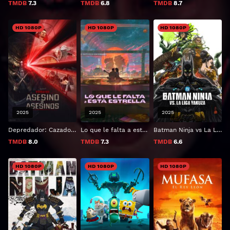
TMDB
7.3
TMDB
6.8
TMDB
8.7
HD 1080P
HD 1080P
HD 1080P
2025
2025
2025
Depredador: Cazador de asesinos
Lo que le falta a esta estrella
Batman Ninja vs La Liga Yakuza
TMDB
8.0
TMDB
7.3
TMDB
6.6
HD 1080P
HD 1080P
HD 1080P