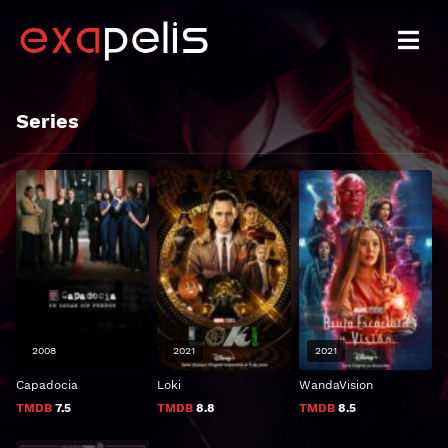
Series
2008
2021
2021
Capadocia
Loki
WandaVision
TMDB
7.5
TMDB
8.8
TMDB
8.5