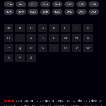
2010
2011
2012
2013
2014
2015
2016
2017
2018
2019
2020
2021
2022
2023
2024
2025
#
A
B
C
D
E
F
G
H
I
J
K
L
M
N
O
P
Q
R
S
T
U
V
W
X
Y
Z
AVISO:
Esta pagina no almacena ningún contenido de vídeo en