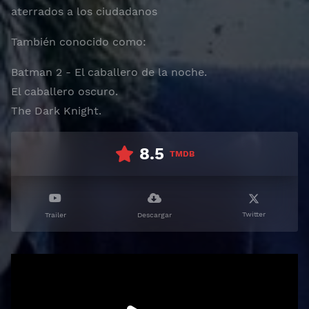
aterrados a los ciudadanos
También conocido como:
Batman 2 - El caballero de la noche.
El caballero oscuro.
The Dark Knight.
8.5
TMDB
Twitter
Trailer
Descargar