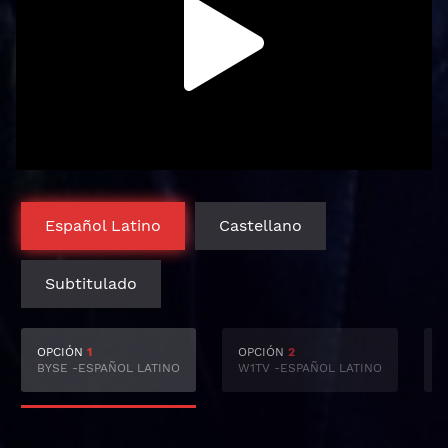
Español Latino
Castellano
Subtitulado
OPCIÓN
1
OPCIÓN
2
BYSE -ESPAÑOL LATINO
W1TV -ESPAÑOL LATINO
S