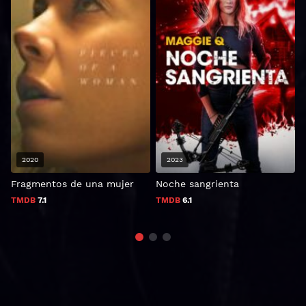
2020
2023
Fragmentos de una mujer
Noche sangrienta
5
TMDB
7.1
TMDB
6.1