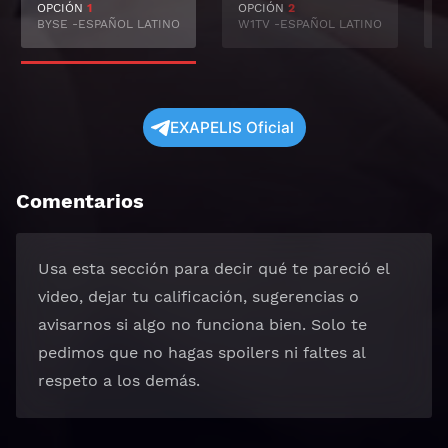
OPCIÓN
1
OPCIÓN
2
BYSE -ESPAÑOL LATINO
W1TV -ESPAÑOL LATINO
S
EXAPELIS Oficial
Comentarios
Usa esta sección para decir qué te pareció el
video, dejar tu calificación, sugerencias o
avisarnos si algo no funciona bien. Solo te
pedimos que no hagas spoilers ni faltes al
respeto a los demás.