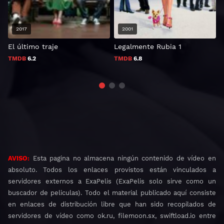
2017
2001
El último traje
Legalmente Rubia 1
R
TMDB
6.2
TMDB
6.8
AVISO:
Esta pagina no almacena ningún contenido de vídeo en
absoluto. Todos los enlaces provistos están vinculados a
servidores externos a ExaPelis (ExaPelis solo sirve como un
buscador de peliculas). Todo el material publicado aquí consiste
en enlaces de distribución libre que han sido recopilados de
servidores de vídeo como ok.ru, filemoon.sx, swiftload.io entre