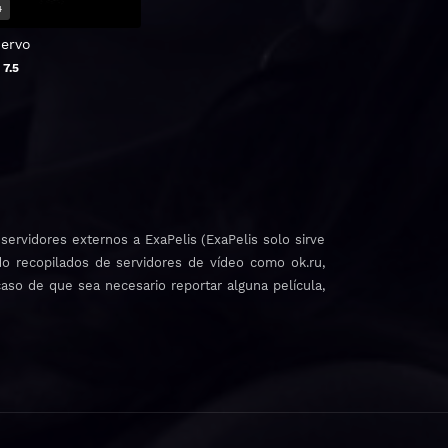
4
uervo
B
7.5
ervidores externos a ExaPelis (ExaPelis solo sirve
do recopilados de servidores de vídeo como ok.ru,
caso de que sea necesario reportar alguna película,