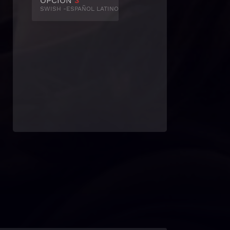
OPCIÓN
3
SWISH -ESPAÑOL LATINO