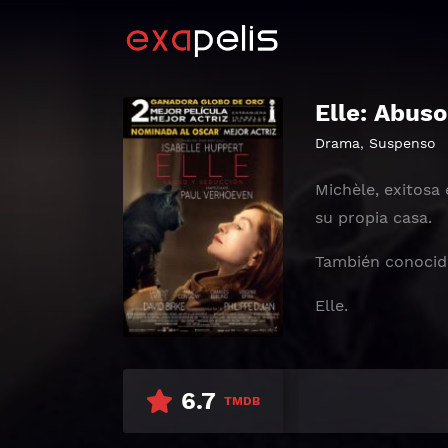
Elle: Abus
Drama
,
Suspenso
Michèle, exitosa
su propia casa.
También conoci
Elle.
6.7
TMDB