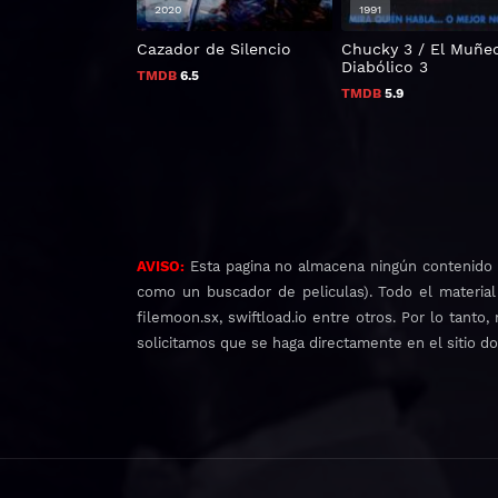
2020
1991
Cazador de Silencio
Chucky 3 / El Muñe
Diabólico 3
TMDB
6.5
TMDB
5.9
AVISO:
Esta pagina no almacena ningún contenido d
como un buscador de peliculas). Todo el material
filemoon.sx, swiftload.io entre otros. Por lo tant
solicitamos que se haga directamente en el sitio d