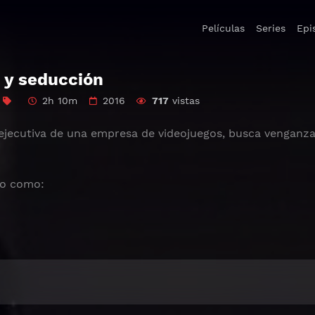
Películas
Series
Epi
o y seducción
2h 10m
2016
717
vistas
 ejecutiva de una empresa de videojuegos, busca venganza
do como: