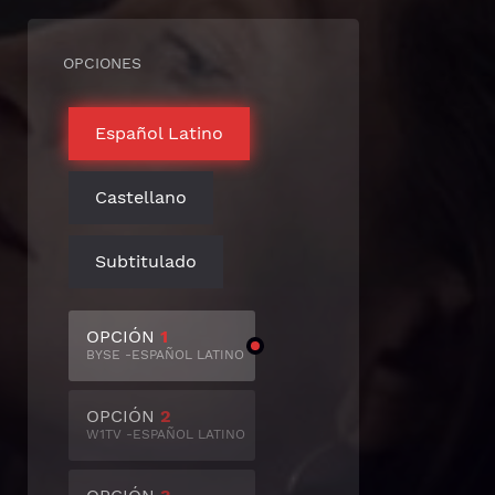
OPCIONES
Español Latino
Castellano
Subtitulado
OPCIÓN
1
BYSE -ESPAÑOL LATINO
OPCIÓN
2
W1TV -ESPAÑOL LATINO