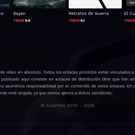
2023
2019
199
co
Sayen
Retratos de Guerra
El C
TMDB
6.6
TMDB
6.1
TMD
e vídeo en absoluto. Todos los enlaces provistos están vinculados a s
 publicado aquí consiste en enlaces de distribución libre que han si
o, no asumimos responsabilidad por el contenido de estos enlaces. En 
onde esté alojada, ya que somos ajenos a dichos servidores.
© ExaPelis 2019 - 2025