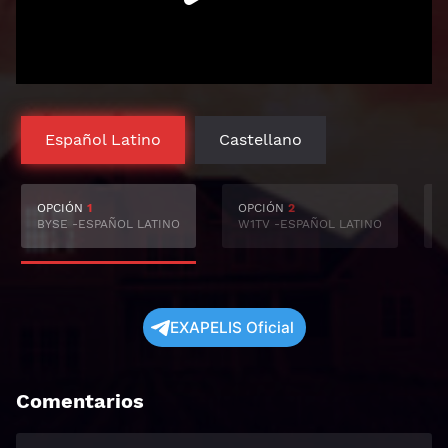
Español Latino
Castellano
OPCIÓN
1
OPCIÓN
2
BYSE -ESPAÑOL LATINO
W1TV -ESPAÑOL LATINO
S
EXAPELIS Oficial
Comentarios