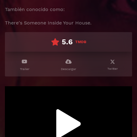
También conocido como:
There's Someone Inside Your House.
5.6
TMDB
Twitter
Trailer
Descargar