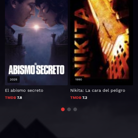
2025
1990
El abismo secreto
Nikita: La cara del peligro
Y
TMDB
7.8
TMDB
7.2