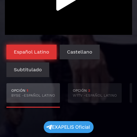
Español Latino
Castellano
Subtitulado
OPCIÓN
1
OPCIÓN
2
BYSE -ESPAÑOL LATINO
W1TV -ESPAÑOL LATINO
S
EXAPELIS Oficial