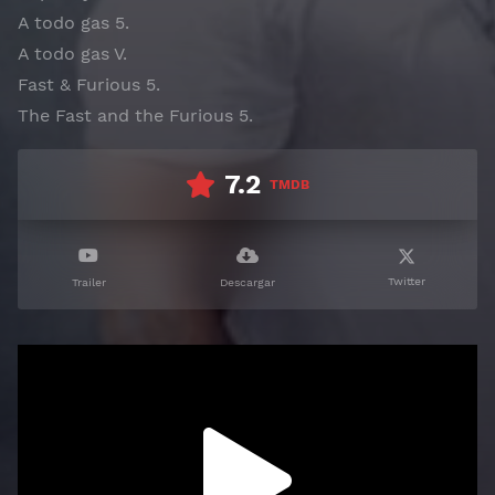
A todo gas 5.
A todo gas V.
Fast & Furious 5.
The Fast and the Furious 5.
7.2
TMDB
Twitter
Trailer
Descargar