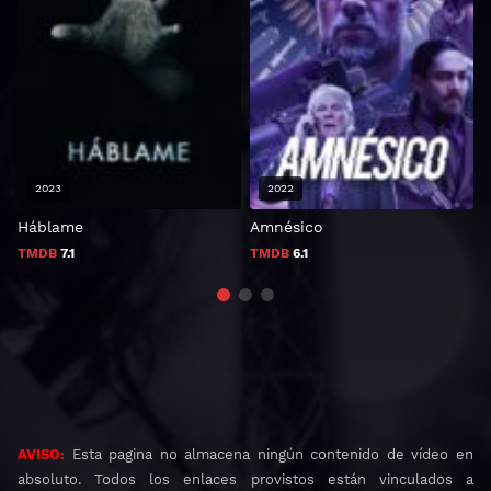
2023
2022
Háblame
Amnésico
B
TMDB
7.1
TMDB
6.1
AVISO:
Esta pagina no almacena ningún contenido de vídeo en
absoluto. Todos los enlaces provistos están vinculados a