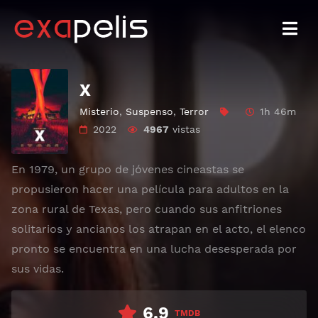
X
Misterio
,
Suspenso
,
Terror
1h 46m
2022
4967
vistas
En 1979, un grupo de jóvenes cineastas se
propusieron hacer una película para adultos en la
zona rural de Texas, pero cuando sus anfitriones
solitarios y ancianos los atrapan en el acto, el elenco
pronto se encuentra en una lucha desesperada por
sus vidas.
6.9
TMDB