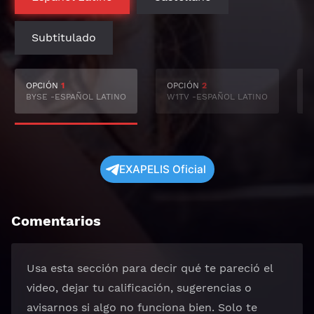
Subtitulado
OPCIÓN
1
OPCIÓN
2
BYSE -ESPAÑOL LATINO
W1TV -ESPAÑOL LATINO
S
EXAPELIS Oficial
Comentarios
Usa esta sección para decir qué te pareció el
video, dejar tu calificación, sugerencias o
avisarnos si algo no funciona bien. Solo te